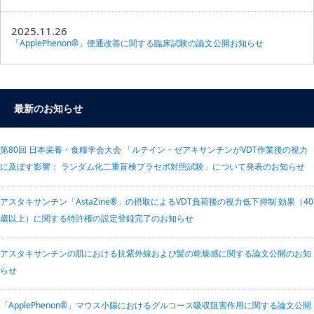
2025.11.26
「ApplePhenon®」便通改善に関する臨床試験の論文公開お知らせ
最新のお知らせ
第80回 日本栄養・食糧学会大会 「ルテイン・ゼアキサンチンがVDT作業後の視力
に及ぼす影響： ランダム化二重盲検プラセボ対照試験」について発表のお知らせ
アスタキサンチン「AstaZine®」の摂取によるVDT負荷後の視力低下抑制 効果（40
歳以上）に関する特許権の設定登録完了のお知らせ
アスタキサンチンの肌における抗紫外線および髪の乾燥感に関する論文公開のお知
らせ
「ApplePhenon®」マウス小腸におけるグルコース吸収阻害作用に関する論文公開